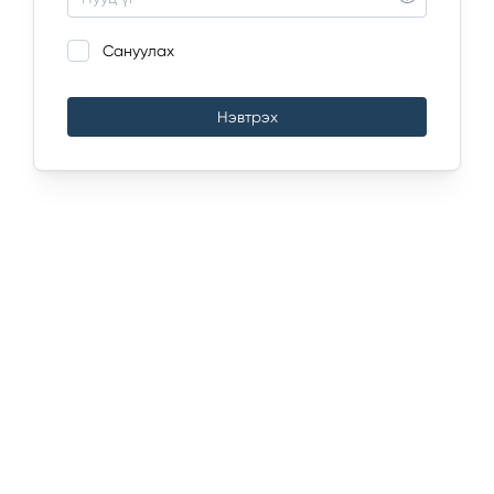
Сануулах
Нэвтрэх