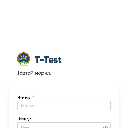
T-Test
Тавтай морил.
И-мэйл
*
Нууц үг
*